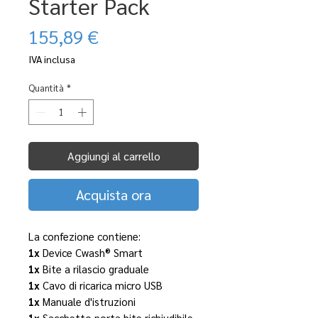
Starter Pack
Prezzo
155,89 €
IVA inclusa
Quantità
*
Aggiungi al carrello
Acquista ora
La confezione contiene:
1x
Device Cwash® Smart
1x
Bite a rilascio graduale
1x
Cavo di ricarica micro USB
1x
Manuale d'istruzioni
1x
Sacchetto porta bite richiudibile