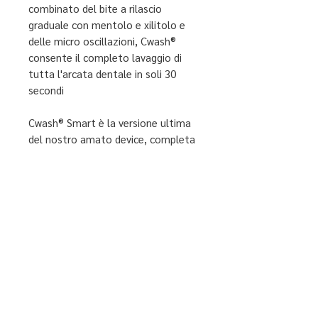
combinato del bite a rilascio
graduale con mentolo e xilitolo e
delle micro oscillazioni, Cwash®
consente il completo lavaggio di
tutta l'arcata dentale in soli 30
secondi
Cwash® Smart è la versione ultima
del nostro amato device, completa
di:
Innovativo bite a rilascio
graduale di mentolo e xilitolo
Sistema micro oscillante
Ricarica magnetica
Bluetooth e applicazione
Durata e intensità del
trattamento regolabile tramite
applicazione
Statistiche per il monitoraggio