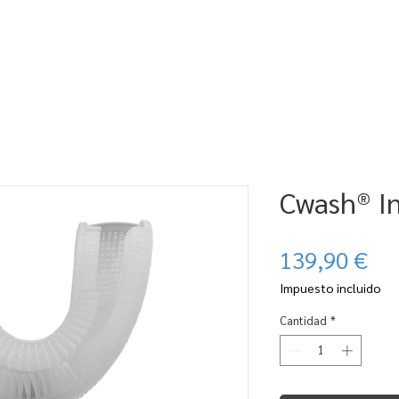
CUBRE LA GAMA CWASH
SUSCRIBIR
DONDE ENCONTRARLO
EN
Cwash®️ I
Pre
139,90 €
Impuesto incluido
Cantidad
*