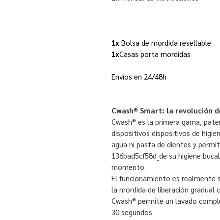
1x
Bolsa de mordida resellable
1x
Casas porta mordidas
Envíos en 24/48h
Cwash®️ Smart: la revolución de
Cwash® es la primera gama, pate
dispositivos dispositivos de hig
agua ni pasta de dientes y permi
136bad5cf58d_de su higiene bucal 
momento.
El funcionamiento es realmente s
la mordida de liberación gradual c
Cwash® permite un lavado comple
30 segundos