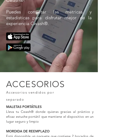
Cwash®!
Puedes consultar las métricas y
estadísticas para disfrutar mejor de la
experiencia Cwash®.
ACCESORIOS
Accesorios vendidos por
separado
MALETAS PORTÁTILES
Lleva tu Cwash® donde quieras gracias al práctico y
eficaz estuche portátil que mantiene el dispositivo en un
lugar seguro y limpio
MORDIDA DE REEMPLAZO
Está disponible un paquete que contiene 2 bocados de