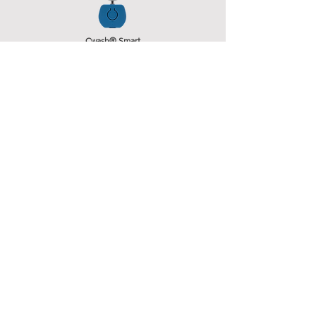
Cwash® Smart
Mordida de liberación gradual
Sistema micro oscilante
Carga magnética
Bluetooth y aplicación
Ajustes (duración e intensidad)
Casas porta mordidas
Cwash® Easy
Mordida de liberación gradual
Sistema micro oscilante