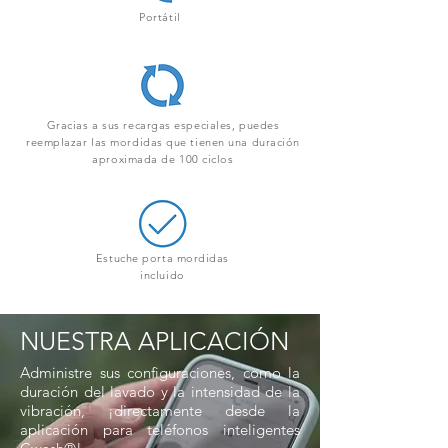
Portátil
Gracias a sus recargas especiales, puedes
reemplazar las mordidas que tienen una duración
aproximada de 100 ciclos
Estuche porta mordidas
incluido
NUESTRA APLICACIÓN
Administre sus configuraciones, como la
duración del lavado y la intensidad de la
vibración, ¡directamente desde la
aplicación para teléfonos inteligentes